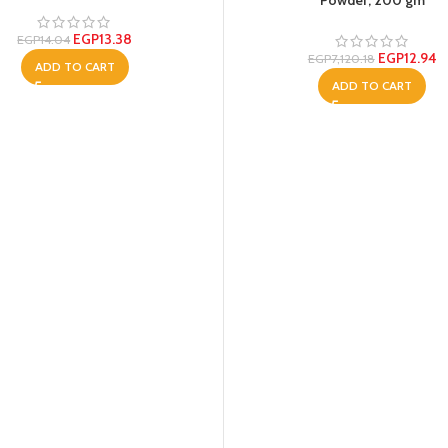
Powder, 200 gm
EGP
13.38
EGP
14.04
EGP
12.94
EGP
7,120.18
ADD TO CART
ADD TO CART