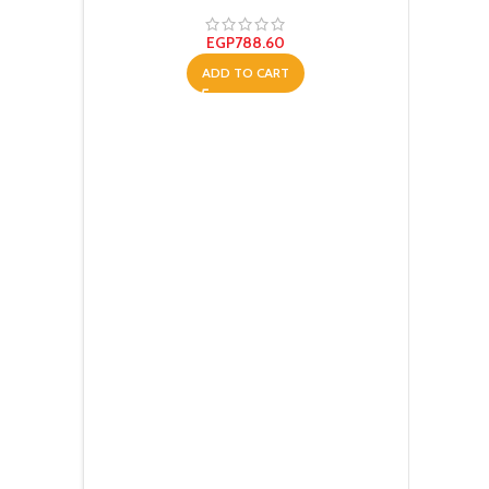
EGP
788.60
ADD TO CART