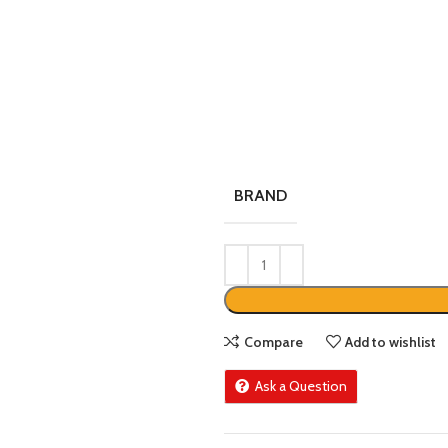
BRAND
Compare
Add to wishlist
Ask a Question