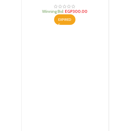
Winning Bid
:
EGP
300.00
EXPIRED
Te