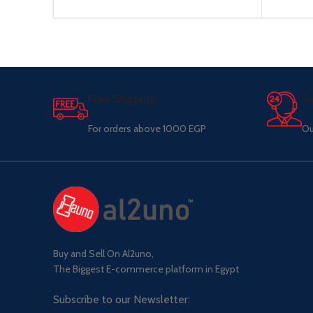
Free Shipping.
Su
For orders above 1000 EGP
Ou
Buy and Sell On Al2uno,
The Biggest E-commerce platform in Egypt
Subscribe to our Newsletter: