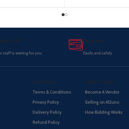
pport 24/7
Pay online.
r staff is waiting for you.
Easily and safely.
Useful Links
Seller's Center
Terms & Conditions
Become A Vendor
Privacy Policy
Selling on Al2uno
Delivery Policy
How Bidding Works
Refund Policy