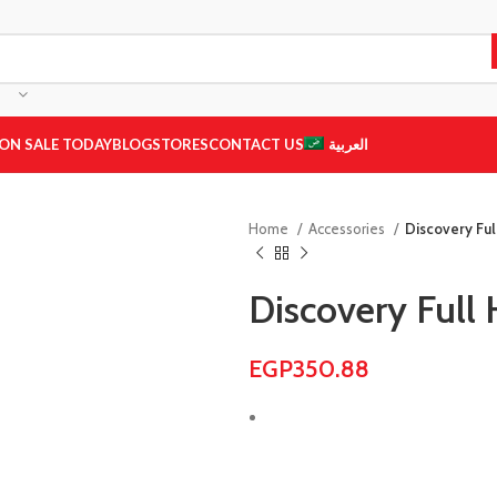
ON SALE TODAY
BLOG
STORES
CONTACT US
العربية
Home
Accessories
Discovery Ful
Discovery Full
EGP
350.88