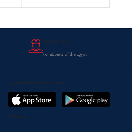
Fast delivery.
For all parts of the Egypt.
Download the Al2uno app
Follow us